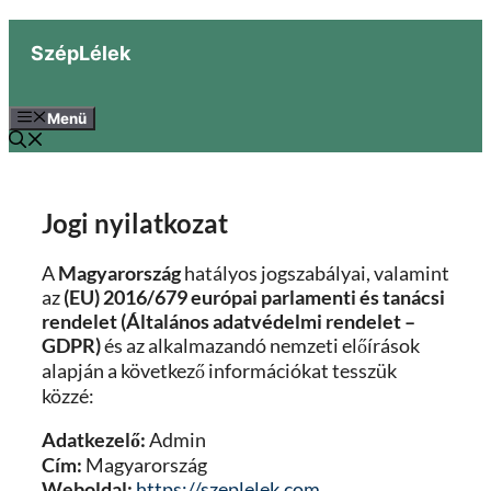
Kilépés
a
SzépLélek
tartalomba
Menü
Jogi nyilatkozat
A
Magyarország
hatályos jogszabályai, valamint
az
(EU) 2016/679 európai parlamenti és tanácsi
rendelet (Általános adatvédelmi rendelet –
GDPR)
és az alkalmazandó nemzeti előírások
alapján a következő információkat tesszük
közzé:
Adatkezelő:
Admin
Cím:
Magyarország
Weboldal:
https://szeplelek.com