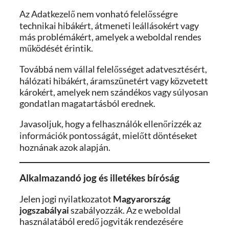
Az Adatkezelő nem vonható felelősségre
technikai hibákért, átmeneti leállásokért vagy
más problémákért, amelyek a weboldal rendes
működését érintik.
Továbbá nem vállal felelősséget adatvesztésért,
hálózati hibákért, áramszünetért vagy közvetett
károkért, amelyek nem szándékos vagy súlyosan
gondatlan magatartásból erednek.
Javasoljuk, hogy a felhasználók ellenőrizzék az
információk pontosságát, mielőtt döntéseket
hoznának azok alapján.
Alkalmazandó jog és illetékes bíróság
Jelen jogi nyilatkozatot
Magyarország
jogszabályai
szabályozzák. Az e weboldal
használatából eredő jogviták rendezésére