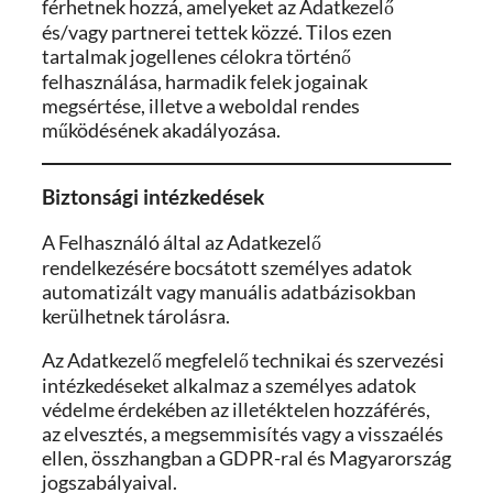
férhetnek hozzá, amelyeket az Adatkezelő
és/vagy partnerei tettek közzé. Tilos ezen
tartalmak jogellenes célokra történő
felhasználása, harmadik felek jogainak
megsértése, illetve a weboldal rendes
működésének akadályozása.
Biztonsági intézkedések
A Felhasználó által az Adatkezelő
rendelkezésére bocsátott személyes adatok
automatizált vagy manuális adatbázisokban
kerülhetnek tárolásra.
Az Adatkezelő megfelelő technikai és szervezési
intézkedéseket alkalmaz a személyes adatok
védelme érdekében az illetéktelen hozzáférés,
az elvesztés, a megsemmisítés vagy a visszaélés
ellen, összhangban a GDPR-ral és Magyarország
jogszabályaival.